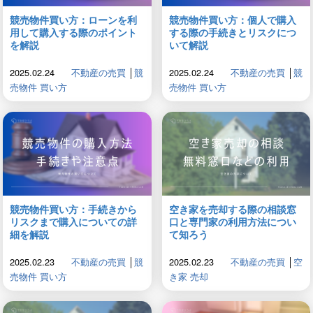
競売物件買い方：ローンを利
競売物件買い方：個人で購入
用して購入する際のポイント
する際の手続きとリスクにつ
を解説
いて解説
2025.02.24
不動産の売買
│
競
2025.02.24
不動産の売買
│
競
売物件 買い方
売物件 買い方
競売物件買い方：手続きから
空き家を売却する際の相談窓
リスクまで購入についての詳
口と専門家の利用方法につい
細を解説
て知ろう
2025.02.23
不動産の売買
│
競
2025.02.23
不動産の売買
│
空
売物件 買い方
き家 売却