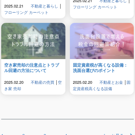
2025.02.21
不動産と暮らし
│
2025.02.21
不動産と暮らし
│
フローリング カーペット
フローリング カーペット
空き家売却の注意点とトラブ
固定資産税が高くなる設備：
ル回避の方法について
洗面台選びのポイント
2025.02.20
不動産の売買
│
空
2025.02.20
不動産とお金
│
固
き家 売却
定資産税高くなる設備
投