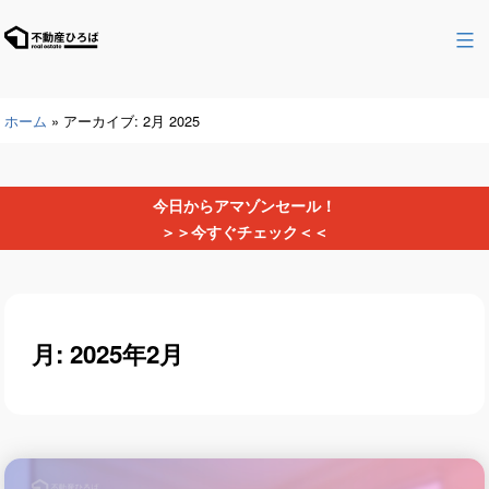
コ
ン
不
テ
動
ン
産
ツ
ホーム
»
アーカイブ: 2月 2025
ひ
へ
ろ
ス
ば
キ
今日からアマゾンセール！
ッ
＞＞今すぐチェック＜＜
プ
月:
2025年2月