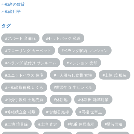
不動産の賃貸
不動産用語
タグ
アパート 音漏れ
セットバック 私道
フローリング カーペット
ベランダ収納 マンション
ベランダ 後付け サンルーム
マンション 売却
ユニットハウス 住宅
一人暮らし食費 女性
上棟 式 服装
不動産取得税 いくら
世帯年収 生活レベル
仲介手数料 土地売買
休耕地
休耕田 雑草対策
修繕積立金 相場
借地権 売却
同棲 世帯主
土地 境界線
土地 査定
地番 住居表示
壁芯面積