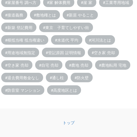
家屋番号 調べ方
家 解体費用
崖 家
工業専用地域
接道義務
敷地権とは
新居 やること
新築 登記費用
東京 子育てしやすい街
根抵当権 抵当権違い
水道代 平均
河川法とは
用途地域無指定
登記原因 証明情報
空き家 売却
空き家 売却
自宅 売却
農地 売却
農地転用 宅地
退去費用敷金なし
通し柱
防火壁
防音室 マンション
高度地区とは
トップ