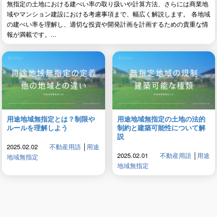
無指定の土地における建ぺい率の取り扱いや計算方法、さらには商業地
域やマンション建設における考慮事項まで、幅広く解説します。 各地域
の建ぺい率を理解し、適切な投資や開発計画を計画するための貴重な情
報が満載です。...
用途地域無指定とは？制限や
用途地域無指定の土地の法的
ルールを理解しよう
制約と建築可能性について解
説
2025.02.02
不動産用語
│
用途
2025.02.01
不動産用語
│
用途
地域無指定
地域無指定