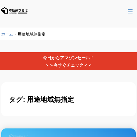
コ
ン
不
テ
動
ン
産
ツ
ホーム
»
用途地域無指定
ひ
へ
ろ
ス
ば
キ
今日からアマゾンセール！
ッ
＞＞今すぐチェック＜＜
プ
タグ:
用途地域無指定