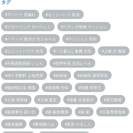
タグ
アパート 音漏れ
セットバック 私道
フローリング カーペット
ベランダ収納 マンション
ベランダ 後付け サンルーム
マンション 売却
ユニットハウス 住宅
一人暮らし食費 女性
上棟 式 服装
不動産取得税 いくら
世帯年収 生活レベル
仲介手数料 土地売買
休耕地
休耕田 雑草対策
修繕積立金 相場
借地権 売却
同棲 世帯主
土地 境界線
土地 査定
地番 住居表示
壁芯面積
家屋番号 調べ方
家 解体費用
崖 家
工業専用地域
接道義務
敷地権とは
新居 やること