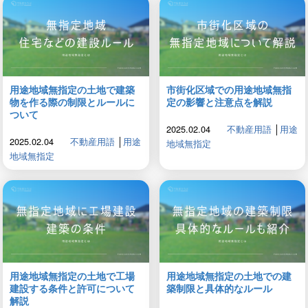
用途地域無指定の土地で建築
市街化区域での用途地域無指
物を作る際の制限とルールに
定の影響と注意点を解説
ついて
2025.02.04
不動産用語
│
用途
2025.02.04
不動産用語
│
用途
地域無指定
地域無指定
用途地域無指定の土地で工場
用途地域無指定の土地での建
建設する条件と許可について
築制限と具体的なルール
解説