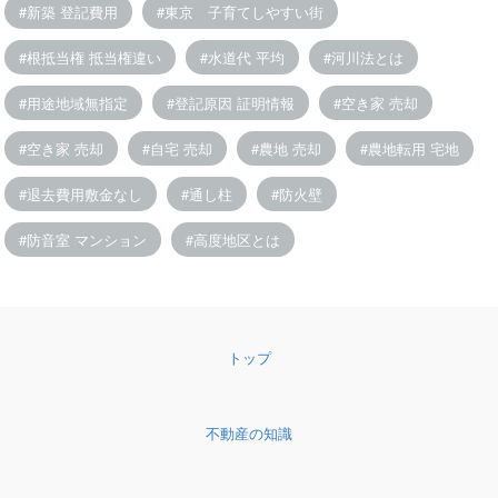
新築 登記費用
東京 子育てしやすい街
根抵当権 抵当権違い
水道代 平均
河川法とは
用途地域無指定
登記原因 証明情報
空き家 売却
空き家 売却
自宅 売却
農地 売却
農地転用 宅地
退去費用敷金なし
通し柱
防火壁
防音室 マンション
高度地区とは
トップ
不動産の知識