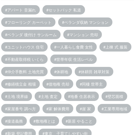
アパート 音漏れ
セットバック 私道
フローリング カーペット
ベランダ収納 マンション
ベランダ 後付け サンルーム
マンション 売却
ユニットハウス 住宅
一人暮らし食費 女性
上棟 式 服装
不動産取得税 いくら
世帯年収 生活レベル
仲介手数料 土地売買
休耕地
休耕田 雑草対策
修繕積立金 相場
借地権 売却
同棲 世帯主
土地 境界線
土地 査定
地番 住居表示
壁芯面積
家屋番号 調べ方
家 解体費用
崖 家
工業専用地域
接道義務
敷地権とは
新居 やること
新築 登記費用
東京 子育てしやすい街