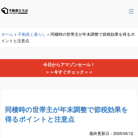
コ
ン
不
テ
動
ン
産
ツ
ホーム
»
不動産と暮らし
»
同棲時の世帯主が年末調整で節税効果を得るポ
ひ
へ
イントと注意点
ろ
ス
ば
キ
ッ
今日からアマゾンセール！
プ
＞＞今すぐチェック＜＜
同棲時の世帯主が年末調整で節税効果を
得るポイントと注意点
最終更新日：2025/05/12