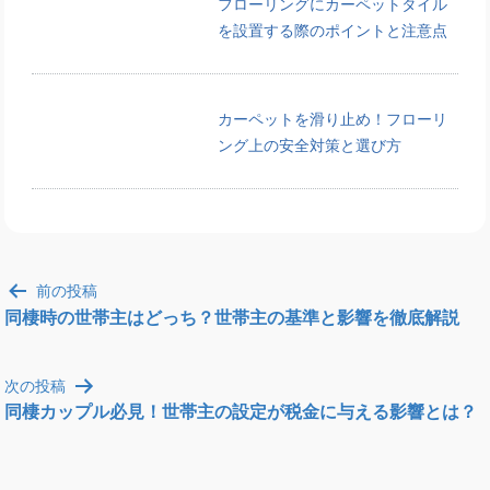
フローリングにカーペットタイル
を設置する際のポイントと注意点
カーペットを滑り止め！フローリ
ング上の安全対策と選び方
投
前の投稿
稿
同棲時の世帯主はどっち？世帯主の基準と影響を徹底解説
ナ
ビ
次の投稿
ゲ
同棲カップル必見！世帯主の設定が税金に与える影響とは？
ー
シ
ョ