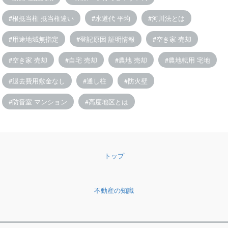
根抵当権 抵当権違い
水道代 平均
河川法とは
用途地域無指定
登記原因 証明情報
空き家 売却
空き家 売却
自宅 売却
農地 売却
農地転用 宅地
退去費用敷金なし
通し柱
防火壁
防音室 マンション
高度地区とは
トップ
不動産の知識