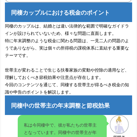
同棲カップルにおける税金のポイント
防音室付きマンションを購入したい：
選ぶ際のポイントを解説
同棲のカップルは、結婚とは違い法律的な範囲で明確なガイドラ
インが設けられていないため、様々な問題に直面します。
特に年末調整のような税金に関わる問題は、一見二人の問題のよ
新築マンションで防音室を設置する条
うでありながら、実は個々の所得税の課税体系に直結する重要な
件と注意点について解説
テーマです。
世帯主が変わることで生じる扶養家族の変動や控除の適用など、
マンションに防音室を設置するために
理解しておくべき節税効果や注意点が存在します。
必要な許可と注意点を解説
今回のコンテンツを通じて、同棲する世帯主が得るべき税金の知
識や申告のポイントを解説します。
マンションリノベーションのための防
同棲中の世帯主の年末調整と節税効果
音室設置費用と設計方法
私は今同棲中で、彼が私たちの世帯主
となっています。同棲中の世帯主が年
バイオリンの練習用に防音室をマンシ